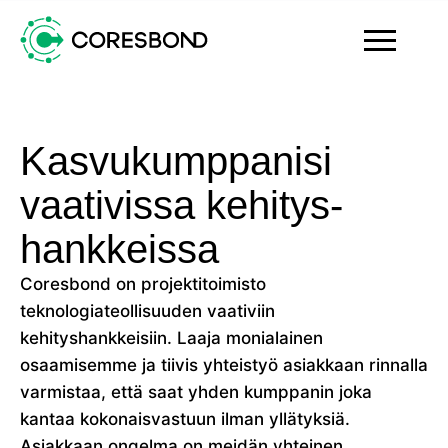
Kasvukumppanisi
vaativissa kehitys-
hankkeissa
Coresbond on projektitoimisto
teknologiateollisuuden vaativiin
kehityshankkeisiin. Laaja monialainen
osaamisemme ja tiivis yhteistyö asiakkaan rinnalla
varmistaa, että saat yhden kumppanin joka
kantaa kokonaisvastuun ilman yllätyksiä.
Asiakkaan ongelma on meidän yhteinen