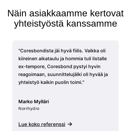
Näin asiakkaamme kertovat
yhteistyöstä kanssamme
"Coresbondista jäi hyvä fiilis. Vaikka oli
"C
kiireinen aikataulu ja hommia tuli listalle
lä
ex-tempore, Coresbond pystyi hyvin
Yh
reagoimaan, suunnittelujälki oli hyvää ja
nä
yhteistyö kaikin puolin toimi."
li
Marko Mylläri
Mi
Norrhydro
Ex
Lue koko referenssi
Lu