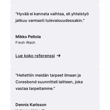
"Hyvää ei kannata vaihtaa, eli yhteistyö
"A
jatkuu varmasti tulevaisuudessakin."
ku
mi
vi
Mikko Peltola
mu
Fresh Wash
Lue koko referenssi
Ja
Toi
"Heitettiin meidän tarpeet ilmaan ja
Lu
Coresbond suunnitteli laitteen, joka
vastaa tarpeitamme."
Dennis Karlsson