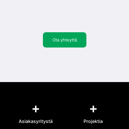
Ota yhteyttä
+
+
Asiakasyritystä
Projektia