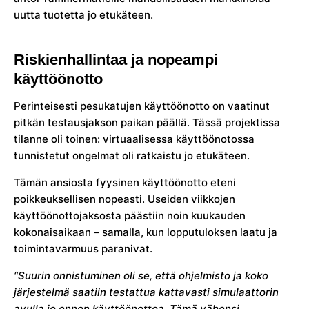
uutta tuotetta jo etukäteen.
Riskienhallintaa ja nopeampi
käyttöönotto
Perinteisesti pesukatujen käyttöönotto on vaatinut
pitkän testausjakson paikan päällä. Tässä projektissa
tilanne oli toinen: virtuaalisessa käyttöönotossa
tunnistetut ongelmat oli ratkaistu jo etukäteen.
Tämän ansiosta fyysinen käyttöönotto eteni
poikkeuksellisen nopeasti. Useiden viikkojen
käyttöönottojaksosta päästiin noin kuukauden
kokonaisaikaan – samalla, kun lopputuloksen laatu ja
toimintavarmuus paranivat.
“Suurin onnistuminen oli se, että ohjelmisto ja koko
järjestelmä saatiin testattua kattavasti simulaattorin
avulla jo ennen käyttöönottoa. Tämä vähensi