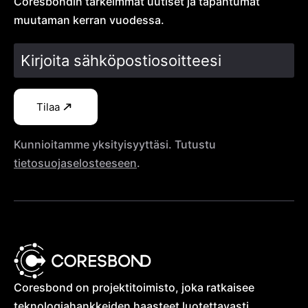
Coresbondin tärkeimmät uutiset ja tapahtumat
muutaman kerran vuodessa.
Tilaa
Kunnioitamme yksityisyyttäsi. Tutustu
tietosuojaselosteeseen
.
Coresbond on projektitoimisto, joka ratkaisee
teknologia­hankkeiden haasteet luotettavasti