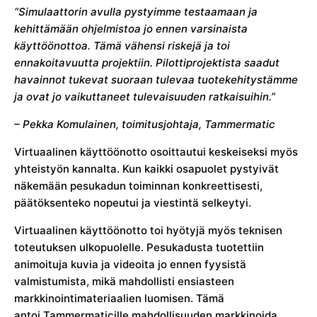
“Simulaattorin avulla pystyimme testaamaan ja
kehittämään ohjelmistoa jo ennen varsinaista
käyttöönottoa. Tämä vähensi riskejä ja toi
ennakoitavuutta projektiin. Pilottiprojektista saadut
havainnot tukevat suoraan tulevaa tuotekehitystämme
ja ovat jo vaikuttaneet tulevaisuuden ratkaisuihin.”
– Pekka Komulainen, toimitusjohtaja, Tammermatic
Virtuaalinen käyttöönotto osoittautui keskeiseksi myös
yhteistyön kannalta. Kun kaikki osapuolet pystyivät
näkemään pesukadun toiminnan konkreettisesti,
päätöksenteko nopeutui ja viestintä selkeytyi.
Virtuaalinen käyttöönotto toi hyötyjä myös teknisen
toteutuksen ulkopuolelle. Pesukadusta tuotettiin
animoituja kuvia ja videoita jo ennen fyysistä
valmistumista, mikä mahdollisti ensiasteen
markkinointimateriaalien luomisen. Tämä
antoi Tammermaticille mahdollisuuden markkinoida