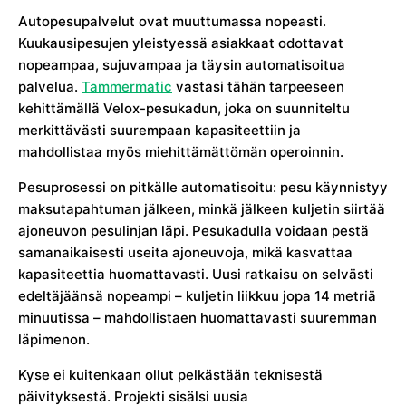
Autopesupalvelut ovat muuttumassa nopeasti.
Kuukausipesujen yleistyessä asiakkaat odottavat
nopeampaa, sujuvampaa ja täysin automatisoitua
palvelua.
Tammermatic
vastasi tähän tarpeeseen
kehittämällä Velox-pesukadun, joka on suunniteltu
merkittävästi suurempaan kapasiteettiin ja
mahdollistaa myös miehittämättömän operoinnin.
Pesuprosessi on pitkälle automatisoitu: pesu käynnistyy
maksutapahtuman jälkeen, minkä jälkeen kuljetin siirtää
ajoneuvon pesulinjan läpi. Pesukadulla voidaan pestä
samanaikaisesti useita ajoneuvoja, mikä kasvattaa
kapasiteettia huomattavasti. Uusi ratkaisu on selvästi
edeltäjäänsä nopeampi – kuljetin liikkuu jopa 14 metriä
minuutissa – mahdollistaen huomattavasti suuremman
läpimenon.
Kyse ei kuitenkaan ollut pelkästään teknisestä
päivityksestä. Projekti sisälsi uusia