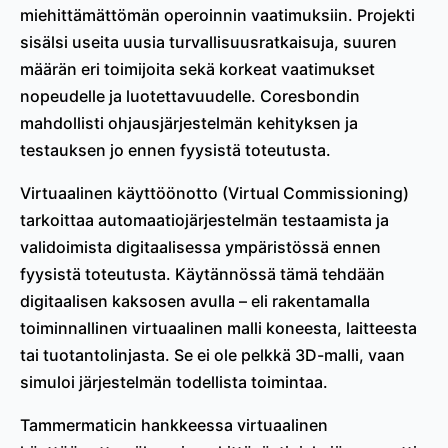
miehittämättömän operoinnin vaatimuksiin. Projekti
sisälsi useita uusia turvallisuusratkaisuja, suuren
määrän eri toimijoita sekä korkeat vaatimukset
nopeudelle ja luotettavuudelle. Coresbondin
mahdollisti ohjausjärjestelmän kehityksen ja
testauksen jo ennen fyysistä toteutusta.
Virtuaalinen käyttöönotto (Virtual Commissioning)
tarkoittaa automaatiojärjestelmän testaamista ja
validoimista digitaalisessa ympäristössä ennen
fyysistä toteutusta. Käytännössä tämä tehdään
digitaalisen kaksosen avulla – eli rakentamalla
toiminnallinen virtuaalinen malli koneesta, laitteesta
tai tuotantolinjasta. Se ei ole pelkkä 3D-malli, vaan
simuloi järjestelmän todellista toimintaa.
Tammermaticin hankkeessa virtuaalinen