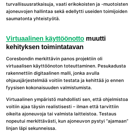
turvallisuusratkaisuja, vaati erikokoisten ja -muotoisten
ajoneuvojen hallintaa sekä edellytti useiden toimijoiden
saumatonta yhteistyötä.
Virtuaalinen käyttöönotto
muutti
kehityksen toimintatavan
Coresbondin merkittävin panos projektiin oli
virtuaalisen käyttöönoton toteuttaminen. Pesukadusta
rakennettiin digitaalinen malli, jonka avulla
ohjausjärjestelmää voitiin testata ja kehittää jo ennen
fyysisen kokonaisuuden valmistumista.
Virtuaalinen ympäristö mahdollisti sen, että ohjelmistoa
voitiin ajaa täysin realistisesti – ilman että tarvittiin
oikeita ajoneuvoja tai valmista laitteistoa. Testaus
nopeutui merkittävästi, kun ajoneuvon pystyi “ajamaan”
linjan läpi sekunneissa.