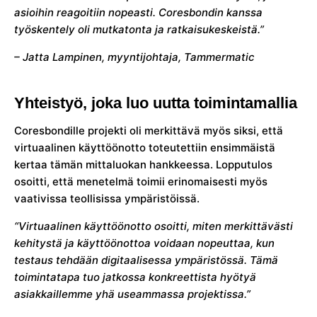
asioihin reagoitiin nopeasti. Coresbondin kanssa
työskentely oli mutkatonta ja ratkaisukeskeistä.”
– Jatta Lampinen, myyntijohtaja, Tammermatic
Yhteistyö, joka luo uutta toimintamallia
Coresbondille projekti oli merkittävä myös siksi, että
virtuaalinen käyttöönotto toteutettiin ensimmäistä
kertaa tämän mittaluokan hankkeessa. Lopputulos
osoitti, että menetelmä toimii erinomaisesti myös
vaativissa teollisissa ympäristöissä.
“Virtuaalinen käyttöönotto osoitti, miten merkittävästi
kehitystä ja käyttöönottoa voidaan nopeuttaa, kun
testaus tehdään digitaalisessa ympäristössä. Tämä
toimintatapa tuo jatkossa konkreettista hyötyä
asiakkaillemme yhä useammassa projektissa.”