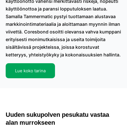
käyttöönotto vähensi merkittävästi riskejä, nopeutti
käyttöönottoa ja paransi lopputuloksen laatua.
Samalla Tammermatic pystyi tuottamaan alustavaa
markkinointimateriaalia ja aloittamaan myynnin ilman
viivettä. Coresbond osoitti olevansa vahva kumppani
erityisesti monimutkaisissa ja useita toimijoita
sisältävissä projekteissa, joissa korostuvat
ketteryys, yhteistyökyky ja kokonaisuuksien hallinta.
Lue koko tarina
Uuden sukupolven pesukatu vastaa
alan murrokseen