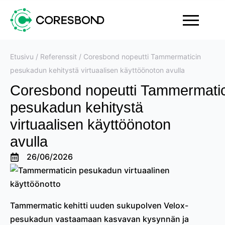
Etusivu
/
Referenssit
/
Coresbond nopeutti Tammermaticin
pesukadun kehitystä virtuaalisen käyttöönoton avulla
Coresbond nopeutti Tammermatic
pesukadun kehitystä
virtuaalisen käyttöönoton
avulla
26/06/2026
Tammermatic kehitti uuden sukupolven Velox-
pesukadun vastaamaan kasvavan kysynnän ja