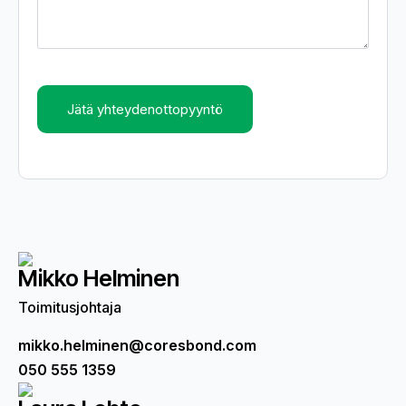
Jätä yhteydenottopyyntö
Mikko Helminen
Toimitusjohtaja
mikko.helminen@coresbond.com
050 555 1359