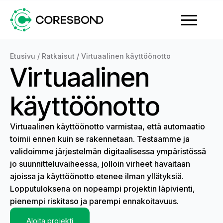
Etusivu
/
Ratkaisut
/
Virtuaalinen käyttöönotto
Virtuaalinen
käyttöönotto
Virtuaalinen käyttöönotto varmistaa, että automaatio
toimii ennen kuin se rakennetaan. Testaamme ja
validoimme järjestelmän digitaalisessa ympäristössä
jo suunnitteluvaiheessa, jolloin virheet havaitaan
ajoissa ja käyttöönotto etenee ilman yllätyksiä.
Lopputuloksena on nopeampi projektin läpivienti,
pienempi riskitaso ja parempi ennakoitavuus.
Aloita projekti