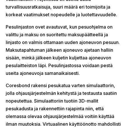
turvallisuusratkaisuja, suuri määrä eri toimijoita ja
korkeat vaatimukset nopeudelle ja luotettavuudelle.
Pesulinjaston ovet avautuvat, kun pesuohjelma on
valittu ja maksu on suoritettu maksupäätteellä ja
linjasto on valmis ottamaan uuden ajoneuvon pesuun.
Maksutapahtuman jälkeen ajoneuvo ajetaan halliin
sisään, minkä jälkeen kuljetin kuljettaa ajoneuvon
pesulaitteiston läpi. Pesulinjastossa voidaan pestä
useita ajoneuvoja samanaikaisesti.
Coresbond rakensi pesukatua varten simulaattorin,
jolla ohjausjärjestelmän kehitystä ja testausta saatiin
nopeutettua. Simulaattoriin tuotiin 3D-mallit
pesukadusta ja rakennettiin rajapinta niin, että
olemassa olevaa ohjausjärjestelmää voitiin käyttää
ilman muutoksia. Virtuaalinen käyttöönotto mahdollisti