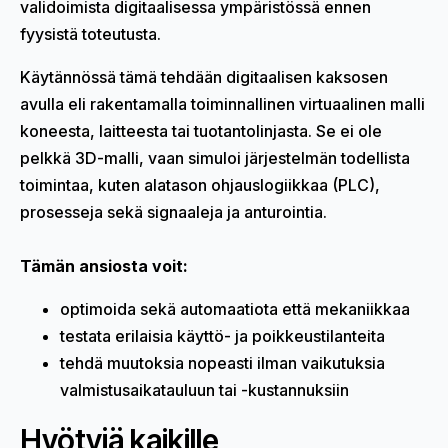
validoimista digitaalisessa ympäristössä ennen
fyysistä toteutusta.
Käytännössä tämä tehdään digitaalisen kaksosen
avulla eli rakentamalla toiminnallinen virtuaalinen malli
koneesta, laitteesta tai tuotantolinjasta. Se ei ole
pelkkä 3D-malli, vaan simuloi järjestelmän todellista
toimintaa, kuten alatason
ohjauslogiikkaa (PLC),
prosesseja sekä signaaleja ja anturointia.
Tämän ansiosta voit:
optimoida sekä automaatiota että mekaniikkaa
testata erilaisia käyttö- ja poikkeustilanteita
tehdä muutoksia nopeasti ilman vaikutuksia
valmistusaikatauluun tai -kustannuksiin
Hyötyjä kaikille