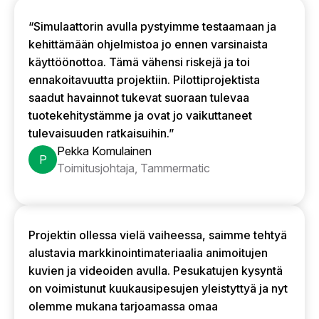
“Simulaattorin avulla pystyimme testaamaan ja
kehittämään ohjelmistoa jo ennen varsinaista
käyttöönottoa. Tämä vähensi riskejä ja toi
ennakoitavuutta projektiin. Pilottiprojektista
saadut havainnot tukevat suoraan tulevaa
tuotekehitystämme ja ovat jo vaikuttaneet
tulevaisuuden ratkaisuihin.”
Pekka Komulainen
P
Toimitusjohtaja, Tammermatic
Projektin ollessa vielä vaiheessa, saimme tehtyä
alustavia markkinointimateriaalia animoitujen
kuvien ja videoiden avulla. Pesukatujen kysyntä
on voimistunut kuukausipesujen yleistyttyä ja nyt
olemme mukana tarjoamassa omaa