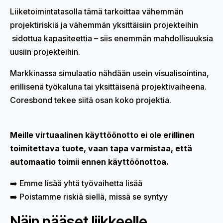
Liiketoimintatasolla tämä tarkoittaa vähemmän
projektiriskiä ja vähemmän yksittäisiin projekteihin
sidottua kapasiteettia – siis enemmän mahdollisuuksia
uusiin projekteihin.
Markkinassa simulaatio nähdään usein visualisointina,
erillisenä työkaluna tai yksittäisenä projektivaiheena.
Coresbond tekee siitä osan koko projektia.
Meille virtuaalinen käyttöönotto ei ole erillinen
toimitettava tuote, vaan tapa varmistaa, että
automaatio toimii ennen käyttöönottoa.
➡️ Emme lisää yhtä työvaihetta lisää
➡️ Poistamme riskiä siellä, missä se syntyy
Näin pääset liikkeelle