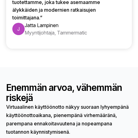
tuotettamme, joka tukee asemaamme
älykkäiden ja modernien ratkaisujen
toimittajana.”
Jatta Lampinen
J
Myyntijohtaja, Tammermatic
Enemmän arvoa, vähemmän
riskejä
Virtuaalinen käyttöönotto näkyy suoraan lyhyempänä
käyttöönottoaikana, pienempänä virhemääränä,
parempana ennakoitavuutena ja nopeampana
tuotannon käynnistymisenä.