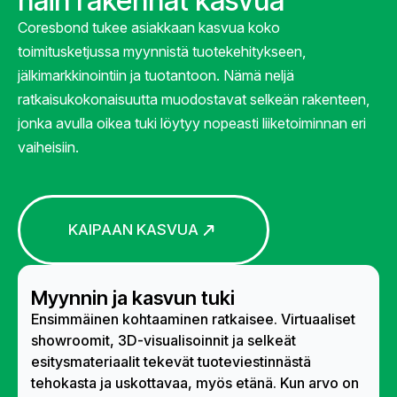
näin rakennat kasvua
Coresbond tukee asiakkaan kasvua koko
toimitusketjussa myynnistä tuotekehitykseen,
jälkimarkkinointiin ja tuotantoon. Nämä neljä
ratkaisukokonaisuutta muodostavat selkeän rakenteen,
jonka avulla oikea tuki löytyy nopeasti liiketoiminnan eri
vaiheisiin.
KAIPAAN KASVUA
Myynnin ja kasvun tuki
Ensimmäinen kohtaaminen ratkaisee. Virtuaaliset
showroomit, 3D-visualisoinnit ja selkeät
esitysmateriaalit tekevät tuoteviestinnästä
tehokasta ja uskottavaa, myös etänä. Kun arvo on