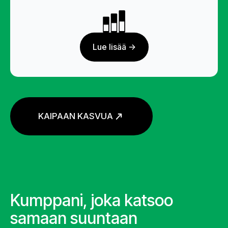
Lue lisää ->
KAIPAAN KASVUA
Kumppani, joka katsoo
samaan suuntaan