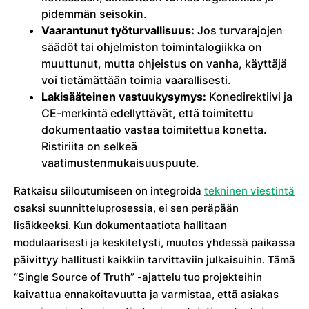
pidemmän seisokin.
Vaarantunut työturvallisuus:
Jos turvarajojen
säädöt tai ohjelmiston toimintalogiikka on
muuttunut, mutta ohjeistus on vanha, käyttäjä
voi tietämättään toimia vaarallisesti.
Lakisääteinen vastuukysymys:
Konedirektiivi ja
CE-merkintä edellyttävät, että toimitettu
dokumentaatio vastaa toimitettua konetta.
Ristiriita on selkeä
vaatimustenmukaisuuspuute.
Ratkaisu siiloutumiseen on integroida
tekninen viestintä
osaksi suunnitteluprosessia, ei sen peräpään
lisäkkeeksi. Kun dokumentaatiota hallitaan
modulaarisesti ja keskitetysti, muutos yhdessä paikassa
päivittyy hallitusti kaikkiin tarvittaviin julkaisuihin. Tämä
“Single Source of Truth” -ajattelu tuo projekteihin
kaivattua ennakoitavuutta ja varmistaa, että asiakas