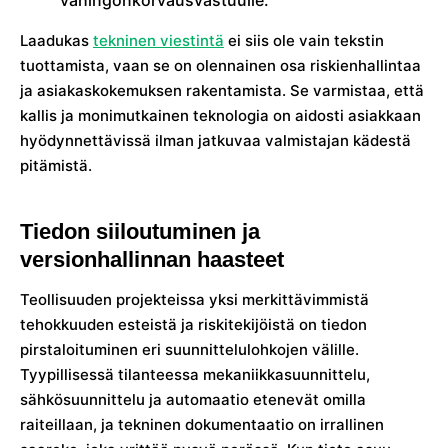
vahingonkorvausvastuulle.
Laadukas
tekninen viestintä
ei siis ole vain tekstin
tuottamista, vaan se on olennainen osa riskienhallintaa
ja asiakaskokemuksen rakentamista. Se varmistaa, että
kallis ja monimutkainen teknologia on aidosti asiakkaan
hyödynnettävissä ilman jatkuvaa valmistajan kädestä
pitämistä.
Tiedon siiloutuminen ja
versionhallinnan haasteet
Teollisuuden projekteissa yksi merkittävimmistä
tehokkuuden esteistä ja riskitekijöistä on tiedon
pirstaloituminen eri suunnittelulohkojen välille.
Tyypillisessä tilanteessa mekaniikkasuunnittelu,
sähkösuunnittelu ja automaatio etenevät omilla
raiteillaan, ja tekninen dokumentaatio on irrallinen