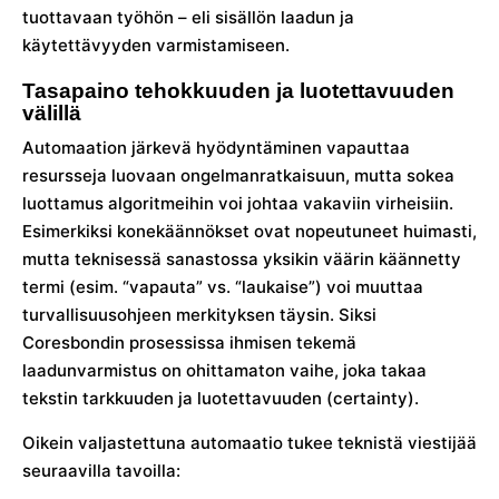
tuottavaan työhön – eli sisällön laadun ja
käytettävyyden varmistamiseen.
Tasapaino tehokkuuden ja luotettavuuden
välillä
Automaation järkevä hyödyntäminen vapauttaa
resursseja luovaan ongelmanratkaisuun, mutta sokea
luottamus algoritmeihin voi johtaa vakaviin virheisiin.
Esimerkiksi konekäännökset ovat nopeutuneet huimasti,
mutta teknisessä sanastossa yksikin väärin käännetty
termi (esim. “vapauta” vs. “laukaise”) voi muuttaa
turvallisuusohjeen merkityksen täysin. Siksi
Coresbondin prosessissa ihmisen tekemä
laadunvarmistus on ohittamaton vaihe, joka takaa
tekstin tarkkuuden ja luotettavuuden (certainty).
Oikein valjastettuna automaatio tukee teknistä viestijää
seuraavilla tavoilla: