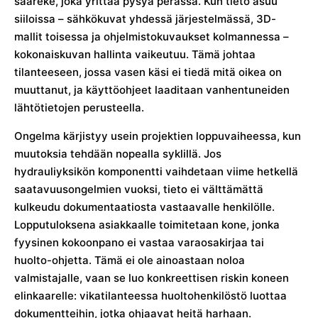
saareke, joka yrittää pysyä perässä. Kun tieto asuu
siiloissa – sähkökuvat yhdessä järjestelmässä, 3D-
mallit toisessa ja ohjelmistokuvaukset kolmannessa –
kokonaiskuvan hallinta vaikeutuu. Tämä johtaa
tilanteeseen, jossa vasen käsi ei tiedä mitä oikea on
muuttanut, ja käyttöohjeet laaditaan vanhentuneiden
lähtötietojen perusteella.
Ongelma kärjistyy usein projektien loppuvaiheessa, kun
muutoksia tehdään nopealla syklillä. Jos
hydrauliyksikön komponentti vaihdetaan viime hetkellä
saatavuusongelmien vuoksi, tieto ei välttämättä
kulkeudu dokumentaatiosta vastaavalle henkilölle.
Lopputuloksena asiakkaalle toimitetaan kone, jonka
fyysinen kokoonpano ei vastaa varaosakirjaa tai
huolto-ohjetta. Tämä ei ole ainoastaan noloa
valmistajalle, vaan se luo konkreettisen riskin koneen
elinkaarelle: vikatilanteessa huoltohenkilöstö luottaa
dokumentteihin, jotka ohjaavat heitä harhaan.