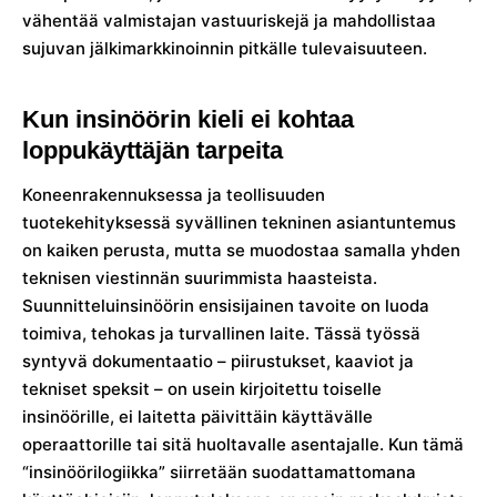
vähentää valmistajan vastuuriskejä ja mahdollistaa
sujuvan jälkimarkkinoinnin pitkälle tulevaisuuteen.
Kun insinöörin kieli ei kohtaa
loppukäyttäjän tarpeita
Koneenrakennuksessa ja teollisuuden
tuotekehityksessä syvällinen tekninen asiantuntemus
on kaiken perusta, mutta se muodostaa samalla yhden
teknisen viestinnän suurimmista haasteista.
Suunnitteluinsinöörin ensisijainen tavoite on luoda
toimiva, tehokas ja turvallinen laite. Tässä työssä
syntyvä dokumentaatio – piirustukset, kaaviot ja
tekniset speksit – on usein kirjoitettu toiselle
insinöörille, ei laitetta päivittäin käyttävälle
operaattorille tai sitä huoltavalle asentajalle. Kun tämä
“insinöörilogiikka” siirretään suodattamattomana