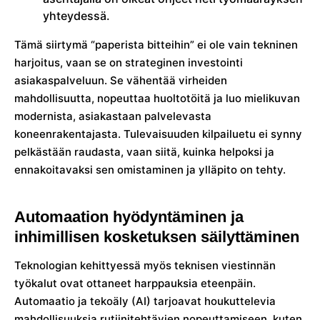
yhteydessä.
Tämä siirtymä “paperista bitteihin” ei ole vain tekninen
harjoitus, vaan se on strateginen investointi
asiakaspalveluun. Se vähentää virheiden
mahdollisuutta, nopeuttaa huoltotöitä ja luo mielikuvan
modernista, asiakastaan palvelevasta
koneenrakentajasta. Tulevaisuuden kilpailuetu ei synny
pelkästään raudasta, vaan siitä, kuinka helpoksi ja
ennakoitavaksi sen omistaminen ja ylläpito on tehty.
Automaation hyödyntäminen ja
inhimillisen kosketuksen säilyttäminen
Teknologian kehittyessä myös teknisen viestinnän
työkalut ovat ottaneet harppauksia eteenpäin.
Automaatio ja tekoäly (AI) tarjoavat houkuttelevia
mahdollisuuksia rutiinitehtävien nopeuttamiseen, kuten