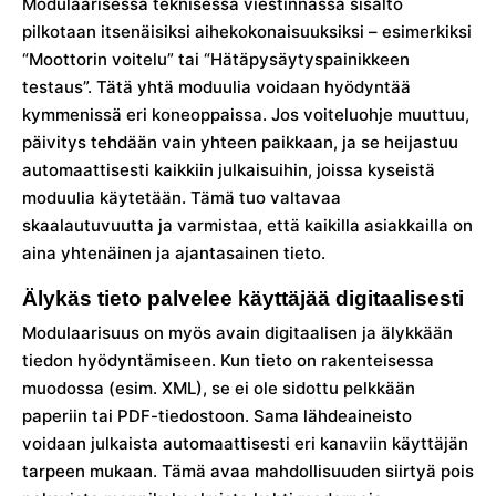
Modulaarisessa teknisessä viestinnässä sisältö
pilkotaan itsenäisiksi aihekokonaisuuksiksi – esimerkiksi
“Moottorin voitelu” tai “Hätäpysäytyspainikkeen
testaus”. Tätä yhtä moduulia voidaan hyödyntää
kymmenissä eri koneoppaissa. Jos voiteluohje muuttuu,
päivitys tehdään vain yhteen paikkaan, ja se heijastuu
automaattisesti kaikkiin julkaisuihin, joissa kyseistä
moduulia käytetään. Tämä tuo valtavaa
skaalautuvuutta ja varmistaa, että kaikilla asiakkailla on
aina yhtenäinen ja ajantasainen tieto.
Älykäs tieto palvelee käyttäjää digitaalisesti
Modulaarisuus on myös avain digitaalisen ja älykkään
tiedon hyödyntämiseen. Kun tieto on rakenteisessa
muodossa (esim. XML), se ei ole sidottu pelkkään
paperiin tai PDF-tiedostoon. Sama lähdeaineisto
voidaan julkaista automaattisesti eri kanaviin käyttäjän
tarpeen mukaan. Tämä avaa mahdollisuuden siirtyä pois