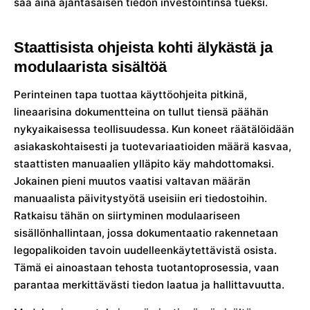
saa aina ajantasaisen tiedon investointinsa tueksi.
Staattisista ohjeista kohti älykästä ja
modulaarista sisältöä
Perinteinen tapa tuottaa käyttöohjeita pitkinä,
lineaarisina dokumentteina on tullut tiensä päähän
nykyaikaisessa teollisuudessa. Kun koneet räätälöidään
asiakaskohtaisesti ja tuotevariaatioiden määrä kasvaa,
staattisten manuaalien ylläpito käy mahdottomaksi.
Jokainen pieni muutos vaatisi valtavan määrän
manuaalista päivitystyötä useisiin eri tiedostoihin.
Ratkaisu tähän on siirtyminen modulaariseen
sisällönhallintaan, jossa dokumentaatio rakennetaan
legopalikoiden tavoin uudelleenkäytettävistä osista.
Tämä ei ainoastaan tehosta tuotantoprosessia, vaan
parantaa merkittävästi tiedon laatua ja hallittavuutta.