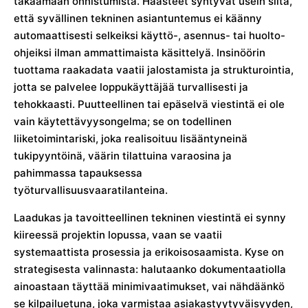
takaamaan onnistumista. Haasteet syntyvät usein siitä,
että syvällinen tekninen asiantuntemus ei käänny
automaattisesti selkeiksi käyttö-, asennus- tai huolto-
ohjeiksi ilman ammattimaista käsittelyä. Insinöörin
tuottama raakadata vaatii jalostamista ja strukturointia,
jotta se palvelee loppukäyttäjää turvallisesti ja
tehokkaasti. Puutteellinen tai epäselvä viestintä ei ole
vain käytettävyysongelma; se on todellinen
liiketoimintariski, joka realisoituu lisääntyneinä
tukipyyntöinä, väärin tilattuina varaosina ja
pahimmassa tapauksessa
työturvallisuusvaaratilanteina.
Laadukas ja tavoitteellinen tekninen viestintä ei synny
kiireessä projektin lopussa, vaan se vaatii
systemaattista prosessia ja erikoisosaamista. Kyse on
strategisesta valinnasta: halutaanko dokumentaatiolla
ainoastaan täyttää minimivaatimukset, vai nähdäänkö
se kilpailuetuna, joka varmistaa asiakastyytyväisyyden,