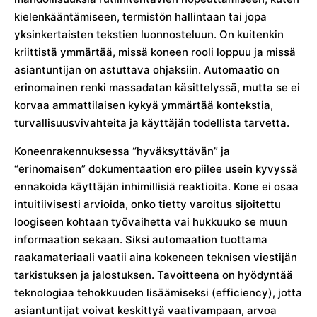
kielenkääntämiseen, termistön hallintaan tai jopa
yksinkertaisten tekstien luonnosteluun. On kuitenkin
kriittistä ymmärtää, missä koneen rooli loppuu ja missä
asiantuntijan on astuttava ohjaksiin. Automaatio on
erinomainen renki massadatan käsittelyssä, mutta se ei
korvaa ammattilaisen kykyä ymmärtää kontekstia,
turvallisuusvivahteita ja käyttäjän todellista tarvetta.
Koneenrakennuksessa “hyväksyttävän” ja
“erinomaisen” dokumentaation ero piilee usein kyvyssä
ennakoida käyttäjän inhimillisiä reaktioita. Kone ei osaa
intuitiivisesti arvioida, onko tietty varoitus sijoitettu
loogiseen kohtaan työvaihetta vai hukkuuko se muun
informaation sekaan. Siksi automaation tuottama
raakamateriaali vaatii aina kokeneen teknisen viestijän
tarkistuksen ja jalostuksen. Tavoitteena on hyödyntää
teknologiaa tehokkuuden lisäämiseksi (efficiency), jotta
asiantuntijat voivat keskittyä vaativampaan, arvoa