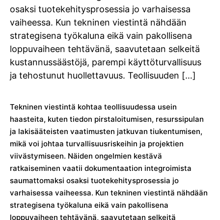
osaksi tuotekehitysprosessia jo varhaisessa
vaiheessa. Kun tekninen viestintä nähdään
strategisena työkaluna eikä vain pakollisena
loppuvaiheen tehtävänä, saavutetaan selkeitä
kustannussäästöjä, parempi käyttöturvallisuus
ja tehostunut huollettavuus. Teollisuuden […]
Tekninen viestintä kohtaa teollisuudessa usein
haasteita, kuten tiedon pirstaloitumisen, resurssipulan
ja lakisääteisten vaatimusten jatkuvan tiukentumisen,
mikä voi johtaa turvallisuusriskeihin ja projektien
viivästymiseen. Näiden ongelmien kestävä
ratkaiseminen vaatii dokumentaation integroimista
saumattomaksi osaksi tuotekehitysprosessia jo
varhaisessa vaiheessa. Kun tekninen viestintä nähdään
strategisena työkaluna eikä vain pakollisena
loppuvaiheen tehtävänä, saavutetaan selkeitä