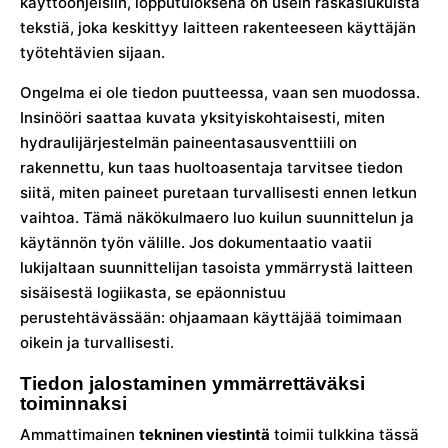
käyttöohjeisiin, lopputuloksena on usein raskaslukuista
tekstiä, joka keskittyy laitteen rakenteeseen käyttäjän
työtehtävien sijaan.
Ongelma ei ole tiedon puutteessa, vaan sen muodossa.
Insinööri saattaa kuvata yksityiskohtaisesti, miten
hydraulijärjestelmän paineentasausventtiili on
rakennettu, kun taas huoltoasentaja tarvitsee tiedon
siitä, miten paineet puretaan turvallisesti ennen letkun
vaihtoa. Tämä näkökulmaero luo kuilun suunnittelun ja
käytännön työn välille. Jos dokumentaatio vaatii
lukijaltaan suunnittelijan tasoista ymmärrystä laitteen
sisäisestä logiikasta, se epäonnistuu
perustehtävässään: ohjaamaan käyttäjää toimimaan
oikein ja turvallisesti.
Tiedon jalostaminen ymmärrettäväksi
toiminnaksi
Ammattimainen
tekninen viestintä
toimii tulkkina tässä