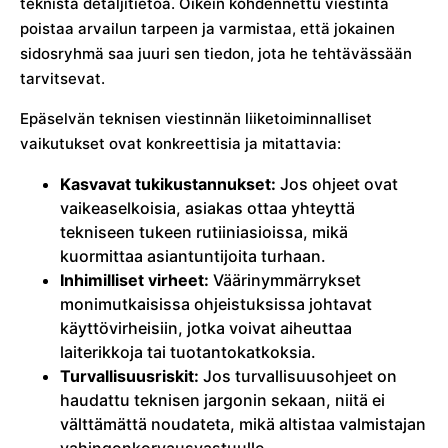
teknistä detaljitietoa. Oikein kohdennettu viestintä
poistaa arvailun tarpeen ja varmistaa, että jokainen
sidosryhmä saa juuri sen tiedon, jota he tehtävässään
tarvitsevat.
Epäselvän teknisen viestinnän liiketoiminnalliset
vaikutukset ovat konkreettisia ja mitattavia:
Kasvavat tukikustannukset:
Jos ohjeet ovat
vaikeaselkoisia, asiakas ottaa yhteyttä
tekniseen tukeen rutiiniasioissa, mikä
kuormittaa asiantuntijoita turhaan.
Inhimilliset virheet:
Väärinymmärrykset
monimutkaisissa ohjeistuksissa johtavat
käyttövirheisiin, jotka voivat aiheuttaa
laiterikkoja tai tuotantokatkoksia.
Turvallisuusriskit:
Jos turvallisuusohjeet on
haudattu teknisen jargonin sekaan, niitä ei
välttämättä noudateta, mikä altistaa valmistajan