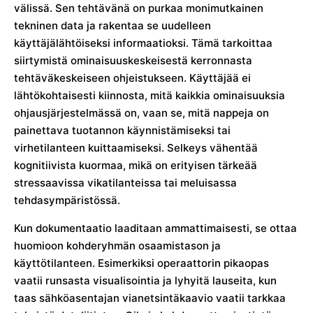
välissä. Sen tehtävänä on purkaa monimutkainen
tekninen data ja rakentaa se uudelleen
käyttäjälähtöiseksi informaatioksi. Tämä tarkoittaa
siirtymistä ominaisuuskeskeisestä kerronnasta
tehtäväkeskeiseen ohjeistukseen. Käyttäjää ei
lähtökohtaisesti kiinnosta, mitä kaikkia ominaisuuksia
ohjausjärjestelmässä on, vaan se, mitä nappeja on
painettava tuotannon käynnistämiseksi tai
virhetilanteen kuittaamiseksi. Selkeys vähentää
kognitiivista kuormaa, mikä on erityisen tärkeää
stressaavissa vikatilanteissa tai meluisassa
tehdasympäristössä.
Kun dokumentaatio laaditaan ammattimaisesti, se ottaa
huomioon kohderyhmän osaamistason ja
käyttötilanteen. Esimerkiksi operaattorin pikaopas
vaatii runsasta visualisointia ja lyhyitä lauseita, kun
taas sähköasentajan vianetsintäkaavio vaatii tarkkaa