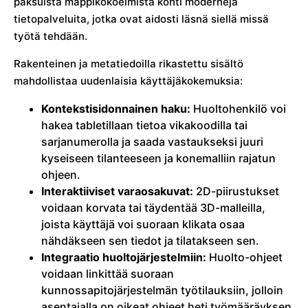
paksuista mappikokoelmista kohti moderneja
tietopalveluita, jotka ovat aidosti läsnä siellä missä
työtä tehdään.
Rakenteinen ja metatiedoilla rikastettu sisältö
mahdollistaa uudenlaisia käyttäjäkokemuksia:
Kontekstisidonnainen haku:
Huoltohenkilö voi
hakea tabletillaan tietoa vikakoodilla tai
sarjanumerolla ja saada vastaukseksi juuri
kyseiseen tilanteeseen ja konemalliin rajatun
ohjeen.
Interaktiiviset varaosakuvat:
2D-piirustukset
voidaan korvata tai täydentää 3D-malleilla,
joista käyttäjä voi suoraan klikata osaa
nähdäkseen sen tiedot ja tilatakseen sen.
Integraatio huoltojärjestelmiin:
Huolto-ohjeet
voidaan linkittää suoraan
kunnossapitojärjestelmän työtilauksiin, jolloin
asentajalla on oikeat ohjeet heti työmääräyksen