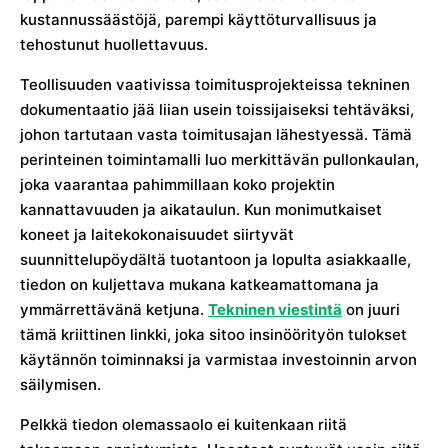
kustannussäästöjä, parempi käyttöturvallisuus ja
tehostunut huollettavuus.
Teollisuuden vaativissa toimitusprojekteissa tekninen
dokumentaatio jää liian usein toissijaiseksi tehtäväksi,
johon tartutaan vasta toimitusajan lähestyessä. Tämä
perinteinen toimintamalli luo merkittävän pullonkaulan,
joka vaarantaa pahimmillaan koko projektin
kannattavuuden ja aikataulun. Kun monimutkaiset
koneet ja laitekokonaisuudet siirtyvät
suunnittelupöydältä tuotantoon ja lopulta asiakkaalle,
tiedon on kuljettava mukana katkeamattomana ja
ymmärrettävänä ketjuna.
Tekninen viestintä
on juuri
tämä kriittinen linkki, joka sitoo insinöörityön tulokset
käytännön toiminnaksi ja varmistaa investoinnin arvon
säilymisen.
Pelkkä tiedon olemassaolo ei kuitenkaan riitä