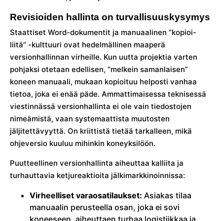
Revisioiden hallinta on turvallisuuskysymys
Staattiset Word-dokumentit ja manuaalinen “kopioi-
liitä” -kulttuuri ovat hedelmällinen maaperä
versionhallinnan virheille. Kun uutta projektia varten
pohjaksi otetaan edellisen, “melkein samanlaisen”
koneen manuaali, mukaan kopioituu helposti vanhaa
tietoa, joka ei enää päde. Ammattimaisessa teknisessä
viestinnässä versionhallinta ei ole vain tiedostojen
nimeämistä, vaan systemaattista muutosten
jäljitettävyyttä. On kriittistä tietää tarkalleen, mikä
ohjeversio kuuluu mihinkin koneyksilöön.
Puutteellinen versionhallinta aiheuttaa kalliita ja
turhauttavia ketjureaktioita jälkimarkkinoinnissa:
Virheelliset varaosatilaukset:
Asiakas tilaa
manuaalin perusteella osan, joka ei sovi
koneeseen, aiheuttaen turhaa logistiikkaa ja