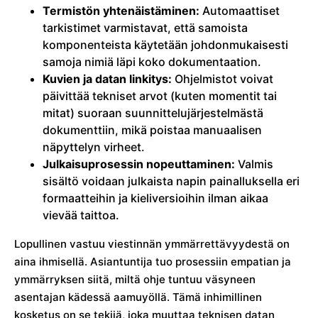
Termistön yhtenäistäminen:
Automaattiset
tarkistimet varmistavat, että samoista
komponenteista käytetään johdonmukaisesti
samoja nimiä läpi koko dokumentaation.
Kuvien ja datan linkitys:
Ohjelmistot voivat
päivittää tekniset arvot (kuten momentit tai
mitat) suoraan suunnittelujärjestelmästä
dokumenttiin, mikä poistaa manuaalisen
näpyttelyn virheet.
Julkaisuprosessin nopeuttaminen:
Valmis
sisältö voidaan julkaista napin painalluksella eri
formaatteihin ja kieliversioihin ilman aikaa
vievää taittoa.
Lopullinen vastuu viestinnän ymmärrettävyydestä on
aina ihmisellä. Asiantuntija tuo prosessiin empatian ja
ymmärryksen siitä, miltä ohje tuntuu väsyneen
asentajan kädessä aamuyöllä. Tämä inhimillinen
kosketus on se tekijä, joka muuttaa teknisen datan