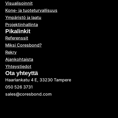
Visualisoinnit
Kone- ja tuoteturvallisuus
Ympäristö ja laatu
Projektinhallinta
Pikalinkit
Referenssit
Miksi Coresbond?
Rekry
Ajankohtaista
Yhteystiedot
Ota yhteyttä
Haarlankatu 4 E, 33230 Tampere
050 526 3731
sales@coresbond.com