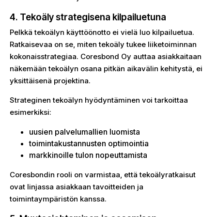
4. Tekoäly strategisena kilpailuetuna
Pelkkä tekoälyn käyttöönotto ei vielä luo kilpailuetua.
Ratkaisevaa on se, miten tekoäly tukee liiketoiminnan
kokonaisstrategiaa. Coresbond Oy auttaa asiakkaitaan
näkemään tekoälyn osana pitkän aikavälin kehitystä, ei
yksittäisenä projektina.
Strateginen tekoälyn hyödyntäminen voi tarkoittaa
esimerkiksi:
uusien palvelumallien luomista
toimintakustannusten optimointia
markkinoille tulon nopeuttamista
Coresbondin rooli on varmistaa, että tekoälyratkaisut
ovat linjassa asiakkaan tavoitteiden ja
toimintaympäristön kanssa.