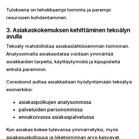
Tuloksena on tehokkaampi toiminta ja parempi
resurssien kohdentaminen.
3. Asiakaskokemuksen kehittäminen tekoälyn
avulla
Tekoäly mahdollistaa asiakaslähtöisemmän toiminnan.
Analysoimalla asiakasdataa voidaan ymmärtää
asiakkaiden tarpeita, käyttäytymistä ja kipupisteitä
entistä paremmin.
Coresbond auttaa asiakkaitaan hyödyntämään tekoälyä
esimerkiksi:
asiakaspolkujen analysoinnissa
palveluiden personoinnissa
ennakoivassa asiakaspalvelussa
Kun asiakas kokee tulevansa ymmärretyksi, myös
asiakasuskollisuus ja liiketoiminnan arvo kasvavat.