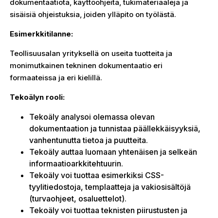
dokumentaatiota, käyttöohjeita, tukimateriaaleja ja
sisäisiä ohjeistuksia, joiden ylläpito on työlästä.
Esimerkkitilanne:
Teollisuusalan yrityksellä on useita tuotteita ja
monimutkainen tekninen dokumentaatio eri
formaateissa ja eri kielillä.
Tekoälyn rooli:
Tekoäly analysoi olemassa olevan
dokumentaation ja tunnistaa päällekkäisyyksiä,
vanhentunutta tietoa ja puutteita.
Tekoäly auttaa luomaan yhtenäisen ja selkeän
informaatioarkkitehtuurin.
Tekoäly voi tuottaa esimerkiksi CSS-
tyylitiedostoja, templaatteja ja vakiosisältöjä
(turvaohjeet, osaluettelot).
Tekoäly voi tuottaa teknisten piirustusten ja