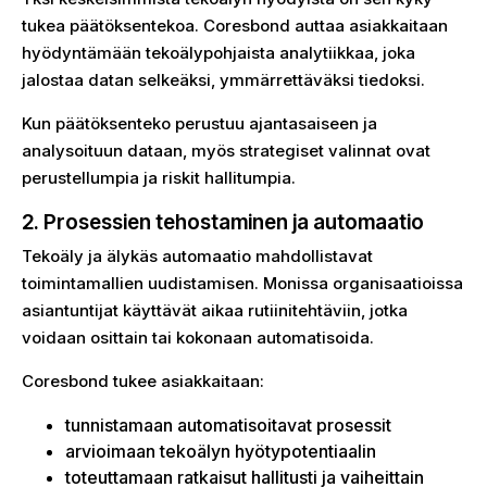
tukea päätöksentekoa. Coresbond auttaa asiakkaitaan
hyödyntämään tekoälypohjaista analytiikkaa, joka
jalostaa datan selkeäksi, ymmärrettäväksi tiedoksi.
Kun päätöksenteko perustuu ajantasaiseen ja
analysoituun dataan, myös strategiset valinnat ovat
perustellumpia ja riskit hallitumpia.
2. Prosessien tehostaminen ja automaatio
Tekoäly ja älykäs automaatio mahdollistavat
toimintamallien uudistamisen. Monissa organisaatioissa
asiantuntijat käyttävät aikaa rutiinitehtäviin, jotka
voidaan osittain tai kokonaan automatisoida.
Coresbond tukee asiakkaitaan:
tunnistamaan automatisoitavat prosessit
arvioimaan tekoälyn hyötypotentiaalin
toteuttamaan ratkaisut hallitusti ja vaiheittain