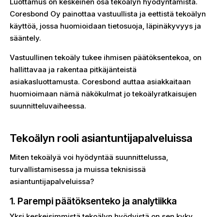
Luottamus on keskeinen osa tekoälyn hyödyntämistä.
Coresbond Oy painottaa vastuullista ja eettistä tekoälyn
käyttöä, jossa huomioidaan tietosuoja, läpinäkyvyys ja
sääntely.
Vastuullinen tekoäly tukee ihmisen päätöksentekoa, on
hallittavaa ja rakentaa pitkäjänteistä
asiakasluottamusta. Coresbond auttaa asiakkaitaan
huomioimaan nämä näkökulmat jo tekoälyratkaisujen
suunnitteluvaiheessa.
Tekoälyn rooli asiantuntijapalveluissa
Miten tekoälyä voi hyödyntää suunnittelussa,
turvallistamisessa ja muissa teknisissä
asiantuntijapalveluissa?
1. Parempi päätöksenteko ja analytiikka
Yksi keskeisimmistä tekoälyn hyödyistä on sen kyky