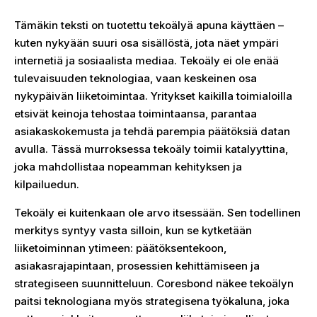
Tämäkin teksti on tuotettu tekoälyä apuna käyttäen –
kuten nykyään suuri osa sisällöstä, jota näet ympäri
internetiä ja sosiaalista mediaa. Tekoäly ei ole enää
tulevaisuuden teknologiaa, vaan keskeinen osa
nykypäivän liiketoimintaa. Yritykset kaikilla toimialoilla
etsivät keinoja tehostaa toimintaansa, parantaa
asiakaskokemusta ja tehdä parempia päätöksiä datan
avulla. Tässä murroksessa tekoäly toimii katalyyttina,
joka mahdollistaa nopeamman kehityksen ja
kilpailuedun.
Tekoäly ei kuitenkaan ole arvo itsessään. Sen todellinen
merkitys syntyy vasta silloin, kun se kytketään
liiketoiminnan ytimeen: päätöksentekoon,
asiakasrajapintaan, prosessien kehittämiseen ja
strategiseen suunnitteluun. Coresbond näkee tekoälyn
paitsi teknologiana myös strategisena työkaluna, joka