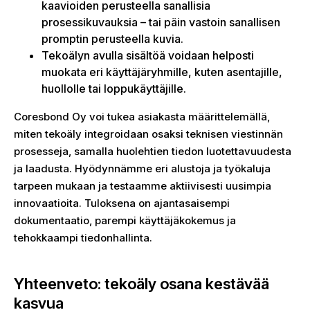
kaavioiden perusteella sanallisia
prosessikuvauksia – tai päin vastoin sanallisen
promptin perusteella kuvia.
Tekoälyn avulla sisältöä voidaan helposti
muokata eri käyttäjäryhmille, kuten asentajille,
huollolle tai loppukäyttäjille.
Coresbond Oy voi tukea asiakasta määrittelemällä,
miten tekoäly integroidaan osaksi teknisen viestinnän
prosesseja, samalla huolehtien tiedon luotettavuudesta
ja laadusta. Hyödynnämme eri alustoja ja työkaluja
tarpeen mukaan ja testaamme aktiivisesti uusimpia
innovaatioita. Tuloksena on ajantasaisempi
dokumentaatio, parempi käyttäjäkokemus ja
tehokkaampi tiedonhallinta.
Yhteenveto: tekoäly osana kestävää
kasvua