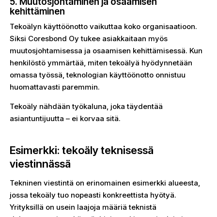
5. Muutosjohtaminen ja osaamisen
kehittäminen
Tekoälyn käyttöönotto vaikuttaa koko organisaatioon.
Siksi Coresbond Oy tukee asiakkaitaan myös
muutosjohtamisessa ja osaamisen kehittämisessä. Kun
henkilöstö ymmärtää, miten tekoälyä hyödynnetään
omassa työssä, teknologian käyttöönotto onnistuu
huomattavasti paremmin.
Tekoäly nähdään työkaluna, joka täydentää
asiantuntijuutta – ei korvaa sitä.
Esimerkki: tekoäly teknisessä
viestinnässä
Tekninen viestintä on erinomainen esimerkki alueesta,
jossa tekoäly tuo nopeasti konkreettista hyötyä.
Yrityksillä on usein laajoja määriä teknistä