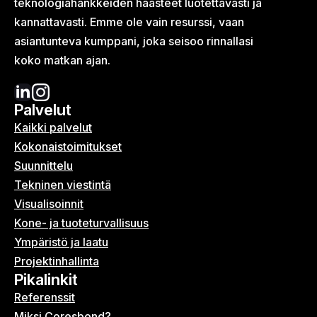
teknologia­hankkeiden haasteet luotettavasti ja
kannattavasti. Emme ole vain resurssi, vaan
asiantunteva kumppani, joka seisoo rinnallasi
koko matkan ajan.
Palvelut
Kaikki palvelut
Kokonais­toimitukset
Suunnittelu
Tekninen viestintä
Visualisoinnit
Kone- ja tuoteturvallisuus
Ympäristö ja laatu
Projektinhallinta
Pikalinkit
Referenssit
Miksi Coresbond?