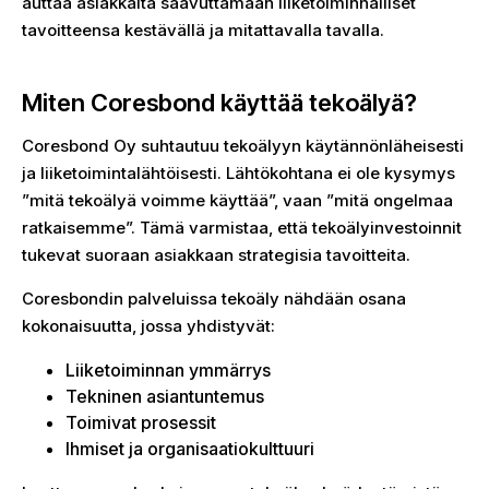
auttaa asiakkaita saavuttamaan liiketoiminnalliset
tavoitteensa kestävällä ja mitattavalla tavalla.
Miten Coresbond käyttää tekoälyä?
Coresbond Oy suhtautuu tekoälyyn käytännönläheisesti
ja liiketoimintalähtöisesti. Lähtökohtana ei ole kysymys
”mitä tekoälyä voimme käyttää”, vaan ”mitä ongelmaa
ratkaisemme”. Tämä varmistaa, että tekoälyinvestoinnit
tukevat suoraan asiakkaan strategisia tavoitteita.
Coresbondin palveluissa tekoäly nähdään osana
kokonaisuutta, jossa yhdistyvät:
Liiketoiminnan ymmärrys
Tekninen asiantuntemus
Toimivat prosessit
Ihmiset ja organisaatiokulttuuri