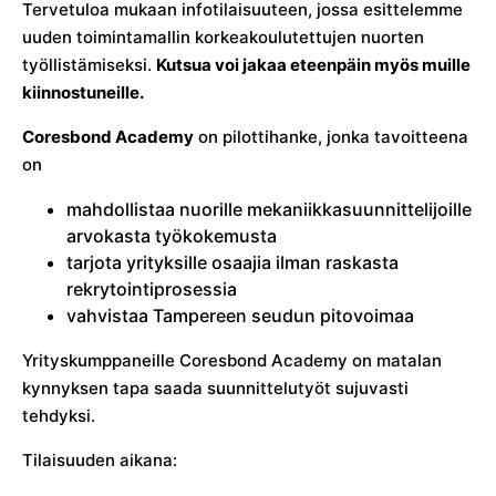
Tervetuloa mukaan infotilaisuuteen, jossa esittelemme
uuden toimintamallin korkeakoulutettujen nuorten
työllistämiseksi.
Kutsua voi jakaa eteenpäin myös muille
kiinnostuneille.
Coresbond Academy
on pilottihanke, jonka tavoitteena
on
mahdollistaa nuorille mekaniikkasuunnittelijoille
arvokasta työkokemusta
tarjota yrityksille osaajia ilman raskasta
rekrytointiprosessia
vahvistaa Tampereen seudun pitovoimaa
Yrityskumppaneille Coresbond Academy on matalan
kynnyksen tapa saada suunnittelutyöt sujuvasti
tehdyksi.
Tilaisuuden aikana: