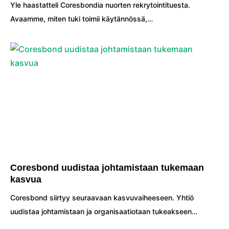
Yle haastatteli Coresbondia nuorten rekrytointituesta.
Avaamme, miten tuki toimii käytännössä,…
Coresbond uudistaa johtamistaan tukemaan
kasvua
Coresbond siirtyy seuraavaan kasvuvaiheeseen. Yhtiö
uudistaa johtamistaan ja organisaatiotaan tukeakseen…