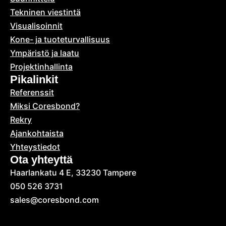
Tekninen viestintä
Visualisoinnit
Kone- ja tuoteturvallisuus
Ympäristö ja laatu
Projektinhallinta
Pikalinkit
Referenssit
Miksi Coresbond?
Rekry
Ajankohtaista
Yhteystiedot
Ota yhteyttä
Haarlankatu 4 E, 33230 Tampere
050 526 3731
sales@coresbond.com