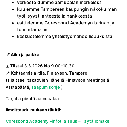
verkostoidumme aamupalan merkeissä
kuulemme Tampereen kaupungin näkökulman
työllisyystilanteesta ja hankkeesta
esittelemme Coresbond Academyn tarinan ja
toimintamallin
keskustelemme yhteistyömahdollisuuksista
📍 Aika ja paikka
🗓 Tiistai 3.3.2026 klo 9.00–10.30
📍 Kohtaamisia-tila, Finlayson, Tampere
(sijaitsee ”takaovien” lähellä Finlayson Meetingsiä
vastapäätä,
saapumisohje
)
Tarjolla pientä aamupalaa.
Ilmoittaudu mukaan täältä:
Coresbond Academy -infotilaisuus – Täytä lomake